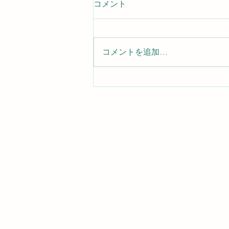
コメント
コメントを追加…
I Love Moriyaのおはなし会を開
催します